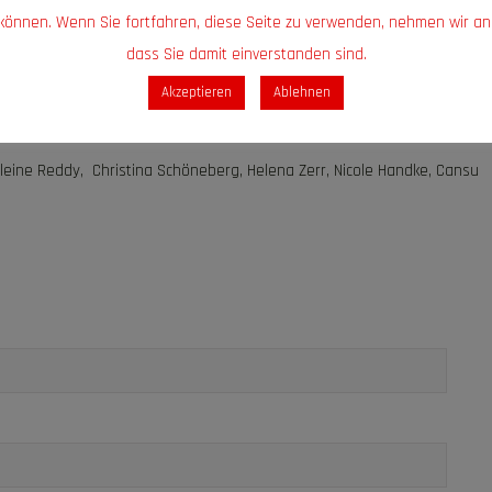
eichgewicht, Körperspannung, Reaktionsfähigkeit
können. Wenn Sie fortfahren, diese Seite zu verwenden, nehmen wir an
rübungen, angepasst an die Entwicklungsstufe
dass Sie damit einverstanden sind.
s, spontane Bewegungsanreize und gemeinsames Spiel
Akzeptieren
Ablehnen
 Werfen, Fangen, Klettern und balancieren
ine Reddy, Christina Schöneberg, Helena Zerr, Nicole Handke, Cansu