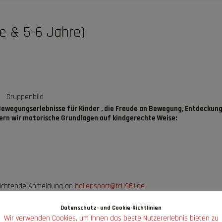
e & 5-6 Jahre)
Gruppenbild
Bewegungserlebnisse für Kinder , die Freude an Bewegung, Entdeckun
dern wir motorische Grundlagen auf kindgerechte Weise:
pflichtende Anmeldung an
hallensport@fcl1961.de
kt:
Datenschutz- und Cookie-Richtlinien
Wir verwenden Cookies, um Ihnen das beste Nutzererlebnis bieten zu