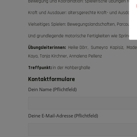
Bewegung und Koordination: spielerische Übungen für Gl
Kraft und Ausdauer: altersgerechte Kraft- und Ausdaue
Vielseitiges Spielen: Bewegungslandschaften, Parcour
Und grundlegende motorische Fertigkeiten wie Springen,
Übungsleiterinnen:
Heike Dörr, Sumeyra Kapisiz, Madele
Kaya, Tanja Kirchner, Annalena Pellenz
Treffpunkt:
in der Hohberghalle
Kontaktformulare
Dein Name (Pflichtfeld)
Deine E-Mail-Adresse (Pflichtfeld)