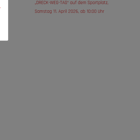
„DRECK-WEG-TAG“ auf dem Sportplatz,
,
Samstag 11. April 2026, ab 10:00 Uhr