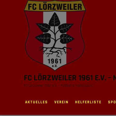
Skip
to
content
FC LÖRZWEILER 1961 E.V. –
FC Lörzweiler 1961 e.V. – Fußball & Hallensport
AKTUELLES
VEREIN
HELFERLISTE
SP