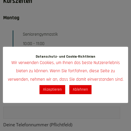
Kurszeiten
Montag
Seniorengymnastik
10:00
-
11:00
Datenschutz- und Cookie-Richtlinien
Kontaktformular
Wir verwenden Cookies, um Ihnen das beste Nutzererlebnis
bieten zu können. Wenn Sie fortfahren, diese Seite zu
Dein Name (Pflichtfeld)
verwenden, nehmen wir an, dass Sie damit einverstanden sind.
Akzeptieren
Ablehnen
Deine E-Mail-Adresse (Pflichtfeld)
Deine Telefonnummer (Pflichtfeld)