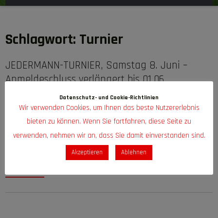
Schlagwort:
Turnier
JEDERMANN-TURNIER, Samstag 8. Juni –
Anmeldeschluss verlängert bis 01.06.
Keine Kommentare
|
Fussball
Datenschutz- und Cookie-Richtlinien
Wir verwenden Cookies, um Ihnen das beste Nutzererlebnis
Anmeldeschluss verlängert bis 01.06. – Anmeldung per WhatApp:
bieten zu können. Wenn Sie fortfahren, diese Seite zu
0157 382 036 91 – Anmeldegebühr: 30€ je Team – Für das leibliche
verwenden, nehmen wir an, dass Sie damit einverstanden sind.
Wohl ist gesorgt. Wir freuen uns auf euren Besuch 🙂
Akzeptieren
Ablehnen
READ MORE »