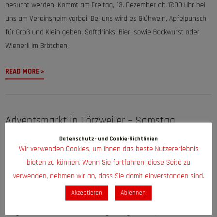
besucht werden. Kommt am Freitag, 13. Dezember ab 17:00 Uhr bei
uns am Vereinsheim vorbei. Bei uns wird es Glühwein, Apfelpunsch
für Groß und Klein geben, Softdrinks, Bier, sowie Bockwurst oder
Wienerli im Brötchen.
READ MORE »
Adventsmarkt in Lörzweiler – Samstag,
30.11.24
Datenschutz- und Cookie-Richtlinien
Wir verwenden Cookies, um Ihnen das beste Nutzererlebnis
Keine Kommentare
|
Uncategorized
bieten zu können. Wenn Sie fortfahren, diese Seite zu
Besucht uns ab 16:00 – 22:00 Uhr am Stand vom FC Lörzweiler. Es
verwenden, nehmen wir an, dass Sie damit einverstanden sind.
gibt Heiß- und Kaltgetränke für Groß und Klein. Ebenfalls werden
Akzeptieren
Ablehnen
Werbeartikel ausliegen, zu denen ihr gerne eine Bestellung
aufgeben könnt. Es wird dann sogar möglich sein, dass diese unter