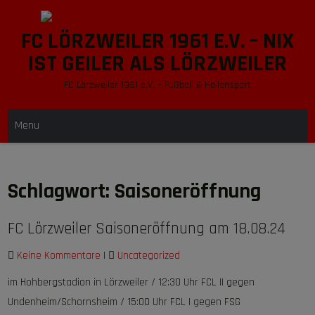
Skip
to
FC LÖRZWEILER 1961 E.V. – NIX
content
IST GEILER ALS LÖRZWEILER
FC Lörzweiler 1961 e.V. – Fußball & Hallensport
Menu
Schlagwort:
Saisoneröffnung
FC Lörzweiler Saisoneröffnung am 18.08.24
Keine Kommentare
|
Uncategorized
im Hohbergstadion in Lörzweiler / 12:30 Uhr FCL II gegen
Undenheim/Schornsheim / 15:00 Uhr FCL I gegen FSG