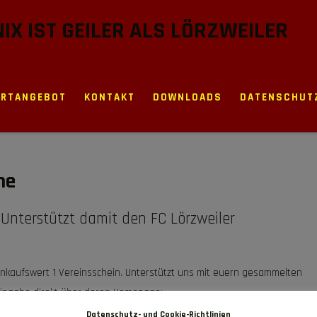
 NIX IST GEILER ALS LÖRZWEILER
ORTANGEBOT
KONTAKT
DOWNLOADS
DATENSCHUT
ne
 Unterstützt damit den FC Lörzweiler
Einkaufswert 1 Vereinsschein. Unterstützt uns mit euern gesammelten
 Eingabe direkt über deren Homepage:
 oder über die REWE-App kann der QR-Code direkt eingelesen werden.
Datenschutz- und Cookie-Richtlinien