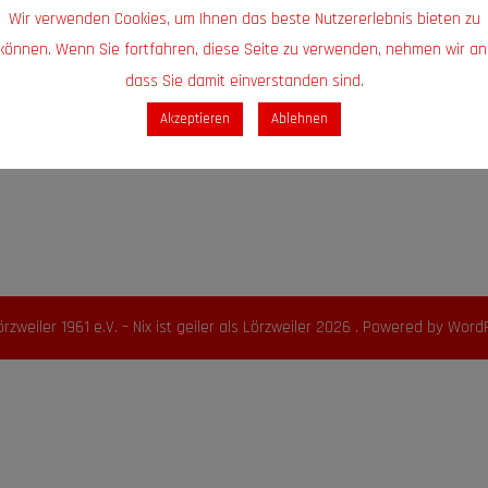
Wir verwenden Cookies, um Ihnen das beste Nutzererlebnis bieten zu
können. Wenn Sie fortfahren, diese Seite zu verwenden, nehmen wir an
dass Sie damit einverstanden sind.
Akzeptieren
Ablehnen
örzweiler 1961 e.V. – Nix ist geiler als Lörzweiler 2026 . Powered by Word