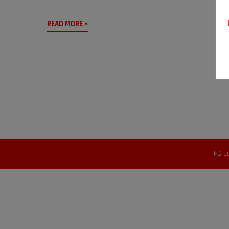
READ MORE »
FC L