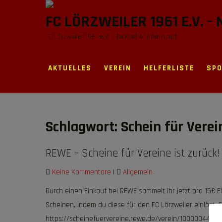
Skip
FC LÖRZWEILER 1961 E.V. –
to
content
FC Lörzweiler 1961 e.V. – Fußball & Hallensport
AKTUELLES
VEREIN
HELFERLISTE
SP
Schlagwort:
Schein für Verei
REWE – Scheine für Vereine ist zurück!
Keine Kommentare
|
Allgemein
Durch einen Einkauf bei REWE sammelt ihr jetzt pro 15€ 
Scheinen, indem du diese für den FC Lörzweiler einlöst.
https://scheinefuervereine.rewe.de/verein/10000044713