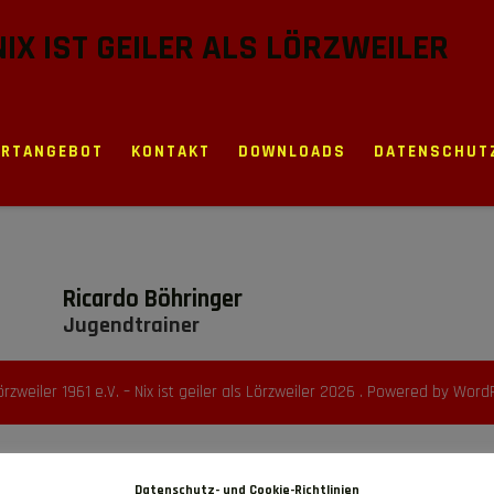
 NIX IST GEILER ALS LÖRZWEILER
ORTANGEBOT
KONTAKT
DOWNLOADS
DATENSCHUT
Ricardo Böhringer
Jugendtrainer
örzweiler 1961 e.V. – Nix ist geiler als Lörzweiler 2026 . Powered by Word
Datenschutz- und Cookie-Richtlinien