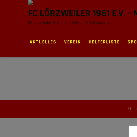
to
FC LÖRZWEILER 1961 E.V. –
content
FC Lörzweiler 1961 e.V. – Fußball & Hallensport
AKTUELLES
VEREIN
HELFERLISTE
SP
FC L