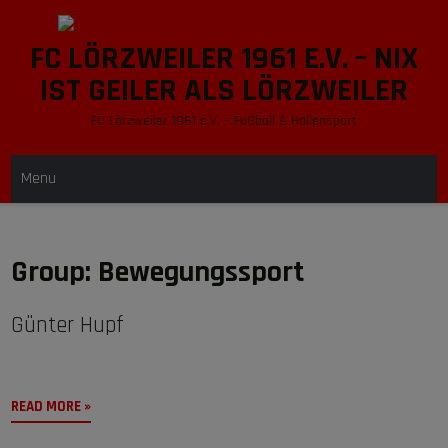
Skip
to
FC LÖRZWEILER 1961 E.V. – NIX
content
IST GEILER ALS LÖRZWEILER
FC Lörzweiler 1961 e.V. – Fußball & Hallensport
Menu
Group:
Bewegungssport
Günter Hupf
READ MORE »