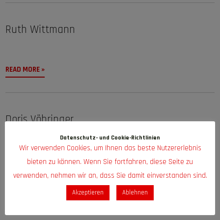
Ruth Wittmann
READ MORE »
Doris Vöhringer
Datenschutz- und Cookie-Richtlinien
Wir verwenden Cookies, um Ihnen das beste Nutzererlebnis
READ MORE »
bieten zu können. Wenn Sie fortfahren, diese Seite zu
verwenden, nehmen wir an, dass Sie damit einverstanden sind.
Akzeptieren
Ablehnen
Susanne Steeg