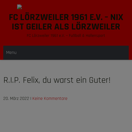
Skip
to
FC LÖRZWEILER 1961 E.V. – NIX
content
IST GEILER ALS LÖRZWEILER
FC Lörzweiler 1961 e.V. – Fußball & Hallensport
Menu
R.I.P. Felix, du warst ein Guter!
20. März 2022
|
Keine Kommentare