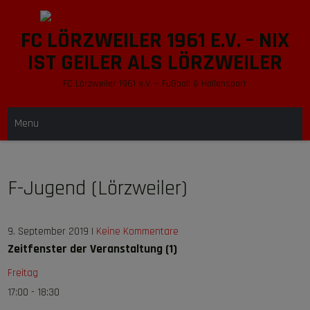
Skip
to
FC LÖRZWEILER 1961 E.V. – NIX
content
IST GEILER ALS LÖRZWEILER
FC Lörzweiler 1961 e.V. – Fußball & Hallensport
Menu
F-Jugend (Lörzweiler)
9. September 2019
|
Keine Kommentare
Zeitfenster der Veranstaltung (1)
Freitag
17:00
-
18:30