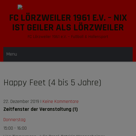
Skip
to
FC LÖRZWEILER 1961 E.V. – NIX
content
IST GEILER ALS LÖRZWEILER
FC Lörzweiler 1961 e.V. – Fußball & Hallensport
Menu
Happy Feet (4 bis 5 Jahre)
22. Dezember 2019
|
Keine Kommentare
Zeitfenster der Veranstaltung (1)
Donnerstag
15:00
-
16:00